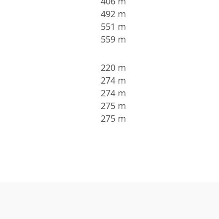
406 m
492 m
551 m
559 m
220 m
274 m
274 m
275 m
275 m