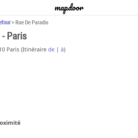
mapdoor
efour
>
Rue De Paradis
 - Paris
10 Paris
(Itinéraire
de
|
à
)
Car
6 Ru
roximité
014