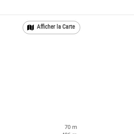
Carte
×
refour Bio Paradis
e De Paradis, 75010 Paris
2260862
70 m
|