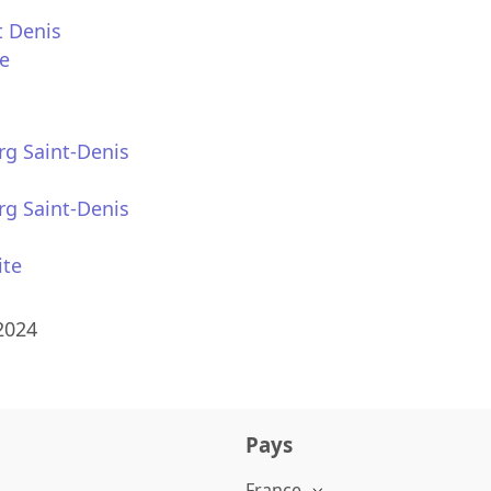
t Denis
le
rg Saint-Denis
rg Saint-Denis
ite
2024
Pays
France