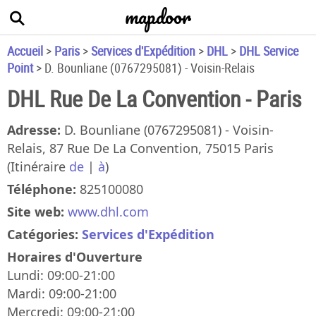
mapdoor
+
−
Accueil
>
Paris
>
Services d'Expédition
>
DHL
>
DHL Service
Point
>
D. Bounliane (0767295081) - Voisin-Relais
DHL Rue De La Convention - Paris
Adresse:
D. Bounliane (0767295081) - Voisin-
Relais, 87 Rue De La Convention, 75015 Paris
(Itinéraire
de
|
à
)
×
DHL Rue De La Convention
Téléphone:
825100080
D. Bounliane (0767295081) - Voisin-
Site web:
www.dhl.com
Relais, 87 Rue De La Convention
Catégories:
Services d'Expédition
825100080
Horaires d'Ouverture
|
Lundi: 09:00-21:00
Mardi: 09:00-21:00
Mercredi: 09:00-21:00