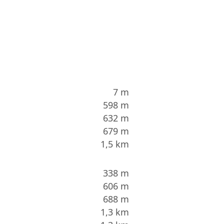
7 m
598 m
632 m
679 m
1,5 km
338 m
606 m
688 m
1,3 km