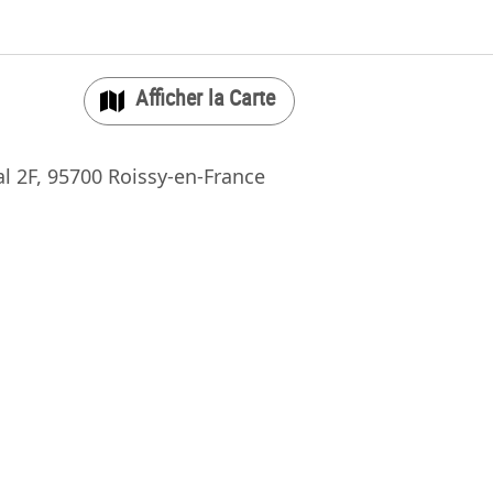
Carte
al 2F, 95700 Roissy-en-France
×
ks CdG Airport Terminal
t. Departures, Paris - CDG
 Airside
|