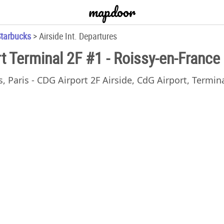
mapdoor
tarbucks
>
Airside Int. Departures
t Terminal 2F #1 - Roissy-en-France
s, Paris - CDG Airport 2F Airside, CdG Airport, Termin
Starbuc
Airside In
Airport 2F