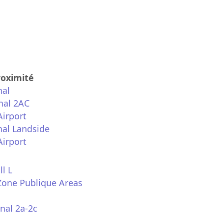
roximité
nal
nal 2AC
Airport
nal Landside
Airport
l L
Zone Publique Areas
nal 2a-2c