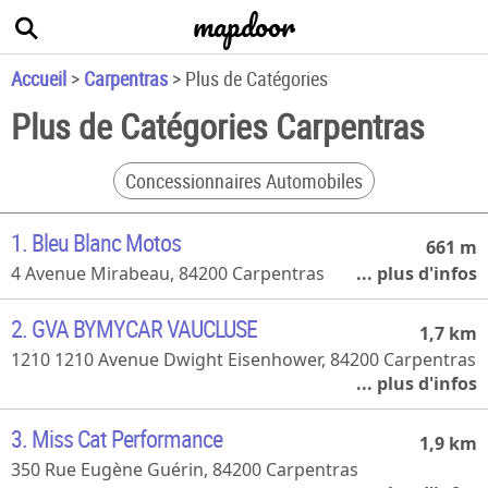
mapdoor
+
−
Accueil
>
Carpentras
>
Plus de Catégories
Plus de Catégories Carpentras
Concessionnaires Automobiles
1. Bleu Blanc Motos
661 m
4 Avenue Mirabeau, 84200 Carpentras
04 90 63 15 18
2. GVA BYMYCAR VAUCLUSE
1,7 km
1210 1210 Avenue Dwight Eisenhower, 84200 Carpentras
04 90 63 27 36
3. Miss Cat Performance
1,9 km
350 Rue Eugène Guérin, 84200 Carpentras