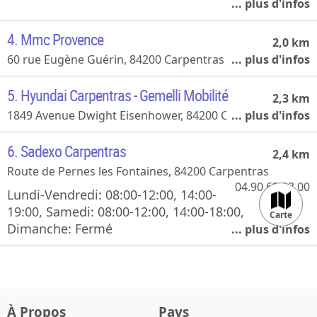
07 86 29 72 98
4. Mmc Provence
2,0 km
60 rue Eugène Guérin, 84200 Carpentras
04-90-34-09-21
5. Hyundai Carpentras - Gemelli Mobilité
2,3 km
1849 Avenue Dwight Eisenhower, 84200 Carpentras
6. Sadexo Carpentras
2,4 km
Route de Pernes les Fontaines, 84200 Carpentras
04.90.63.93.00
Lundi-Vendredi: 08:00-12:00, 14:00-
19:00, Samedi: 08:00-12:00, 14:00-18:00,
Carte
Dimanche: Fermé
500 m
2000 ft
À Propos
Pays
©
Mapdoor
|
Leaflet