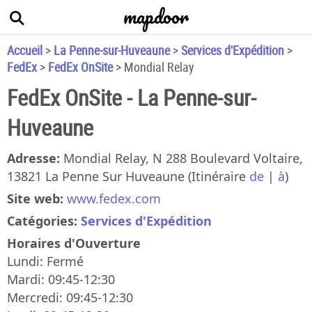
mapdoor
+
−
Accueil
>
La Penne-sur-Huveaune
>
Services d'Expédition
>
FedEx
>
FedEx OnSite
>
Mondial Relay
FedEx OnSite - La Penne-sur-
Huveaune
Adresse:
Mondial Relay, N 288 Boulevard Voltaire,
13821 La Penne Sur Huveaune
(Itinéraire
de
|
à
)
×
Site web:
www.fedex.com
FedEx OnSite N Boulevard
Catégories:
Services d'Expédition
Voltaire
Horaires d'Ouverture
Mondial Relay, N 288 Boulevard Voltaire
Lundi: Fermé
|
Mardi: 09:45-12:30
Mercredi: 09:45-12:30