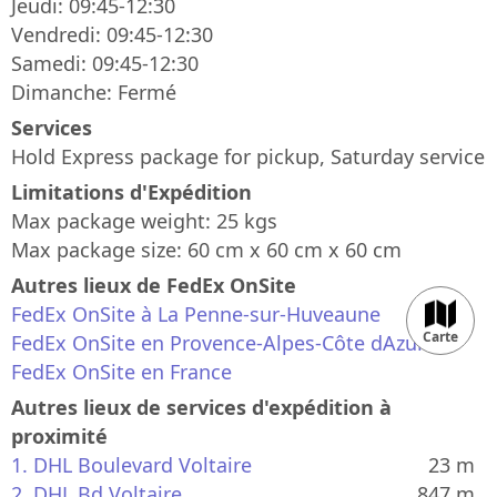
Jeudi: 09:45-12:30
Vendredi: 09:45-12:30
Samedi: 09:45-12:30
Dimanche: Fermé
Services
Hold Express package for pickup, Saturday service
Limitations d'Expédition
Max package weight: 25 kgs
Max package size: 60 cm x 60 cm x 60 cm
Autres lieux de FedEx OnSite
FedEx OnSite à La Penne-sur-Huveaune
Carte
FedEx OnSite en Provence-Alpes-Côte dAzur
FedEx OnSite en France
Autres lieux de services d'expédition à
proximité
50 m
1. DHL Boulevard Voltaire
23 m
200 ft
©
Mapdoor
|
Leaflet
2. DHL Bd Voltaire
847 m