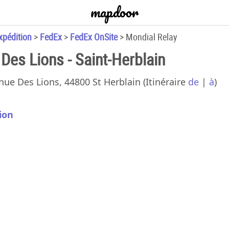
mapdoor
xpédition
>
FedEx
>
FedEx OnSite
>
Mondial Relay
Des Lions - Saint-Herblain
nue Des Lions, 44800 St Herblain
(Itinéraire
de
|
à
)
ion
FedEx 
Mondial 