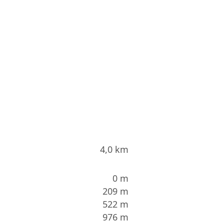
4,0 km
0 m
209 m
522 m
976 m